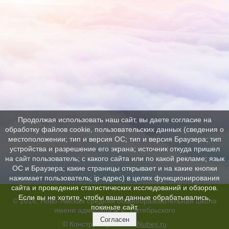
Продолжая использовать наш сайт, вы даете согласие на
обработку файлов cookie, пользовательских данных (сведения о
местоположении; тип и версия ОС; тип и версия Браузера; тип
устройства и разрешение его экрана; источник откуда пришел
на сайт пользователь; с какого сайта или по какой рекламе; язык
ОС и Браузера; какие страницы открывает и на какие кнопки
нажимает пользователь; ip-адрес) в целях функционирования
сайта и проведения статистических исследований и обзоров.
Если вы не хотите, чтобы ваши данные обрабатывались,
© 2016, Ново-Ямская средняя общеобразовательная школа
покиньте сайт.
имени адмирала Ф.С. Октябрьского
Согласен
© Конструктор сайтов
Nubex.ru