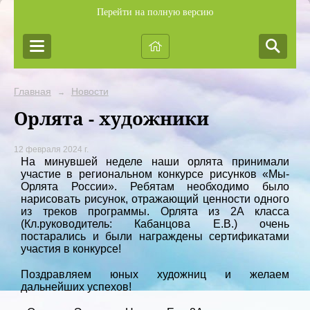
Перейти на полную версию
Главная
Новости
→
Орлята - художники
12 февраля 2024 г.
На минувшей неделе наши орлята принимали
участие в региональном конкурсе рисунков «Мы-
Орлята России». Ребятам необходимо было
нарисовать рисунок, отражающий ценности одного
из треков программы. Орлята из 2А класса
(Кл.руководитель: Кабанцова Е.В.) очень
постарались и были награждены сертификатами
участия в конкурсе!
Поздравляем юных художниц и желаем
дальнейших успехов!