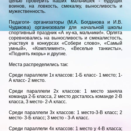
целью проверить наших мальчишек - будущих
воинов, на ловкость, смекалку, выносливость и
мужественность.
Педагоги- организаторы (М.А. Богданова и И.В.
Чудакова) организовали для начальной школы
спортивный праздник «А ну-ка, мальчики!». Орлята
соревновались на выносливость и смекалистость,
участвуя в конкурсах «Собери слово», «Самый
умный», «Комплимент», «Веселые танкисты»,
«Поднять якорь» и другие.
Места распределились так:
Среди параллели 1х классов: 1-Б класс- 1 место; 1-
А класс- 2 место.
Среди параллели 2х классов: 1 место заняла
команда 2-Б класса, 2 место досталось команде 2-В
класса, 3 место- 2-А класс.
Среди параллели 3х классов: 1 место-3-В класс; 2
место- 3-Б класс; 3 место - 3-А класс.
Среди параллели 4х классов: 1 место у 4-В класса;