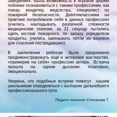
заведениях. Была возможность в игровой форме
поближе познакомиться с такими профессиями, как
повар, кондитер, медсестра, специалист по
пожарной безопасности. Девятиклассники на
практике попробовали себя в данных профессиях
(учились накладывать различной сложности
медицинские повязки, за 21 секунду пытались
одеть костюм пожарного, по запаху определяли
продукты, учились завязывать петли из веревок
для спасения пострадавших).
В заключении ребятам было предложено
продемонстрировать еще и актерское мастерство,
«примерив на себя» профессию актера. Встреча
прошла на одном дыхании, позитивно,
эмоционально.
Уверена, что подобные встречи помогут нашим
школьникам определиться с выбором дальнейшего
профессионального пути.
Педагог-психолог Степанова Т.