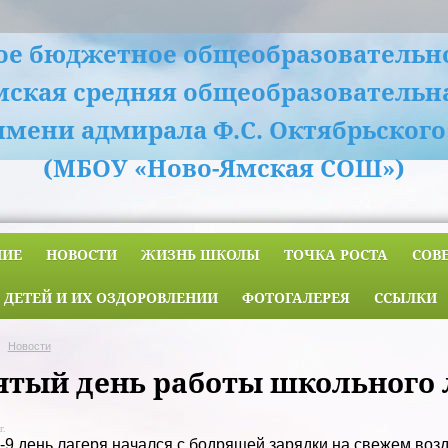
е бюджетное общеобразовательн
мская средняя общеобразовательн
имени адмирала Ф.С. Октябрьского
(МБОУ «Ново-Ямская СОШ»)
НИЕ
НОВОСТИ
ЖИЗНЬ ШКОЛЫ
ТОЧКА РОСТА
СОВ
 ДЕТЕЙ И ИХ ОЗДОРОВЛЕНИИ
ФОТОГАЛЕРЕЯ
ССЫЛКИ
Новости
ятый день работы школьного 
г.
-9 день лагеря начался с бодрящей зарядки на свежем воз