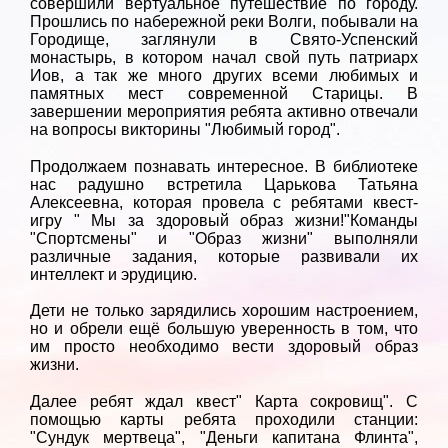
совершили вертуальное путешествие по городу.
Прошлись по набережной реки Волги, побывали на
Городище, заглянули в Свято-Успенский
монастырь, в котором начал свой путь патриарх
Иов, а так же много других всеми любимых и
памятных мест современной Старицы. В
завершении мероприятия ребята активно отвечали
на вопросы викторины "Любимый город".
Продолжаем познавать интересное. В библиотеке
нас радушно встретила Царькова Татьяна
Алексеевна, которая провела с ребятами квест-
игру " Мы за здоровый образ жизни!"Команды
"Спортсмены" и "Образ жизни" выполняли
различные задания, которые развивали их
интеллект и эрудицию.
Дети не только зарядились хорошим настроением,
но и обрели ещё большую уверенность в том, что
им просто необходимо вести здоровый образ
жизни.
Далее ребят ждал квест" Карта сокровищ". С
помощью карты ребята проходили станции:
"Сундук мертвеца", "Деньги капитана Флинта",