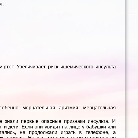
я;
рт.ст. Увеличивает риск ишемического инсульта
обенно мерцательная аритмия, мерцательная
е знали первые опасные признаки инсульта. И
, и дети. Если они увидят на лице у бабушки или
гались, не продолжали играть в телефоне, а
ую помощь. На все это нам с вами отводится не