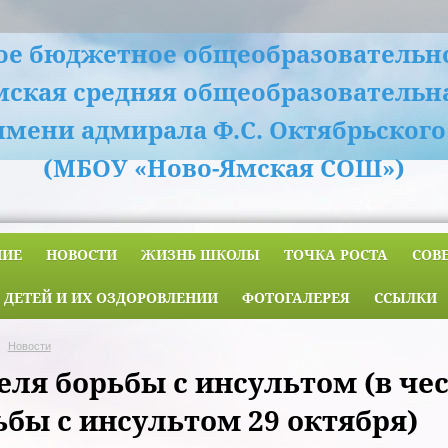
е бюджетное общеобразовательн
мская средняя общеобразовательн
имени адмирала Ф.С. Октябрьского
(МБОУ «Ново-Ямская СОШ»)
НИЕ
НОВОСТИ
ЖИЗНЬ ШКОЛЫ
ТОЧКА РОСТА
СОВ
 ДЕТЕЙ И ИХ ОЗДОРОВЛЕНИИ
ФОТОГАЛЕРЕЯ
ССЫЛКИ
Новости
еля борьбы с инсультом (в че
ьбы с инсультом 29 октября)