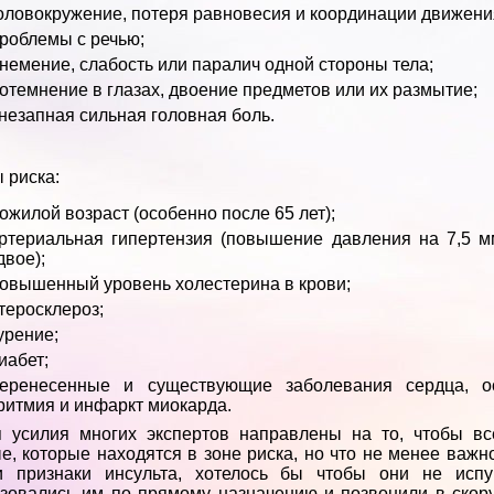
оловокружение, потеря равновесия и координации движени
роблемы с речью;
немение, слабость или паралич одной стороны тела;
отемнение в глазах, двоение предметов или их размытие;
незапная сильная головная боль.
 риска:
ожилой возраст (особенно после 65 лет);
ртериальная гипертензия (повышение давления на 7,5 мм.
двое);
овышенный уровень холестерина в крови;
теросклероз;
урение;
иабет;
еренесенные и существующие заболевания сердца, ос
ритмия и инфаркт миокарда.
я усилия многих экспертов направлены на то, чтобы вс
е, которые находятся в зоне риска, но что не менее важно
и признаки инсульта, хотелось бы чтобы они не испу
зовались им по прямому назначению и позвонили в скор