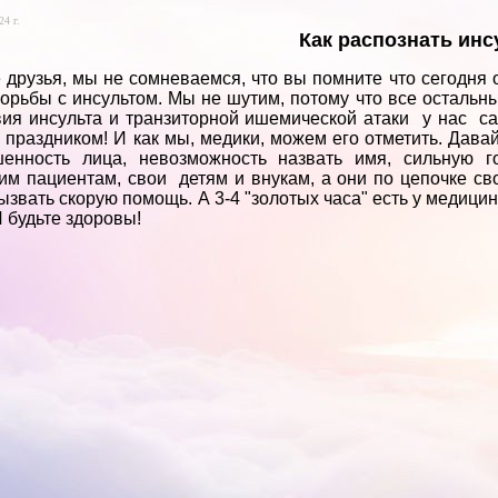
24 г.
Как распознать инс
 друзья, мы не сомневаемся, что вы помните что сегодня
борьбы с инсультом. Мы не шутим, потому что все остальн
вия инсульта и транзиторной ишемической атаки у нас сам
 праздником! И как мы, медики, можем его отметить. Дава
шенность лица, невозможность назвать имя, сильную г
м пациентам, свои детям и внукам, а они по цепочке свои
ызвать скорую помощь. А 3-4 "золотых часа" есть у медици
И будьте здоровы!