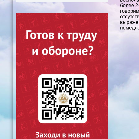
более 2
говорим
отсутст
выражен
немедле