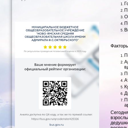
Г
П
О
П
В
Факторы
П
А
в
П
А
К
Д
П
а
Сегодн
взрослы
дедушк
восполь