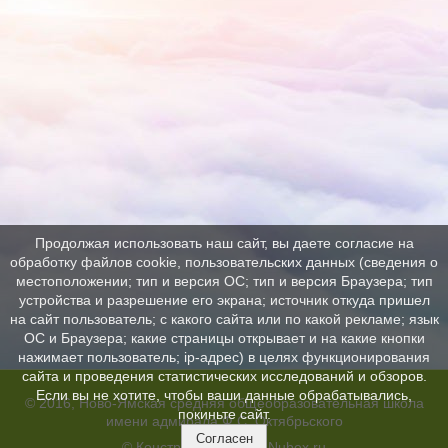
Продолжая использовать наш сайт, вы даете согласие на
обработку файлов cookie, пользовательских данных (сведения о
местоположении; тип и версия ОС; тип и версия Браузера; тип
устройства и разрешение его экрана; источник откуда пришел
на сайт пользователь; с какого сайта или по какой рекламе; язык
ОС и Браузера; какие страницы открывает и на какие кнопки
нажимает пользователь; ip-адрес) в целях функционирования
сайта и проведения статистических исследований и обзоров.
Если вы не хотите, чтобы ваши данные обрабатывались,
© 2016, Ново-Ямская средняя общеобразовательная школа
покиньте сайт.
имени адмирала Ф.С. Октябрьского
Согласен
© Конструктор сайтов
Nubex.ru