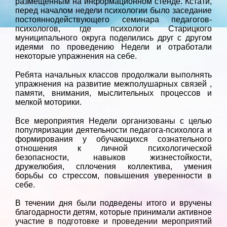
размещенным на информационном стенде. Кстати,
перед началом недели психологии было заседание
постояннодействующего семинара педагогов-
психологов, где психологи Старицкого
муниципального округа поделились друг с другом
идеями по проведению Недели и отработали
некоторые упражнения на себе.
Ребята начальных классов продолжали выполнять
упражнения на развитие межполушарных связей ,
памяти, внимания, мыслительных процессов и
мелкой моторики.
Все мероприятия Недели организованы с целью
популяризации деятельности педагога-психолога и
формирования у обучающихся сознательного
отношения к личной психологической
безопасности, навыков жизнестойкости,
дружелюбия, сплочения коллектива, умения
борьбы со стрессом, повышения уверенности в
себе.
В течении дня были подведены итого и вручены
благодарности детям, которые принимали активное
участие в подготовке и проведении мероприятий