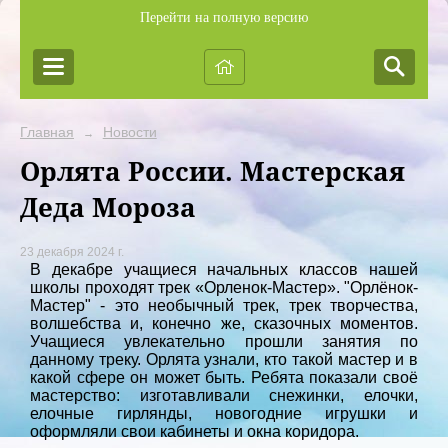
Перейти на полную версию
Главная
Новости
→
Орлята России. Мастерская
Деда Мороза
23 декабря 2024 г.
В декабре учащиеся начальных классов нашей
школы проходят трек «Орленок-Мастер». "Орлёнок-
Мастер" - это необычный трек, трек творчества,
волшебства и, конечно же, сказочных моментов.
Учащиеся увлекательно прошли занятия по
данному треку. Орлята узнали, кто такой мастер и в
какой сфере он может быть. Ребята показали своё
мастерство: изготавливали снежинки, елочки,
елочные гирлянды, новогодние игрушки и
оформляли свои кабинеты и окна коридора.