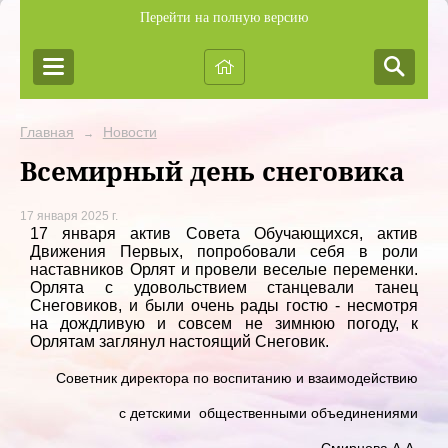
Перейти на полную версию
Главная
Новости
→
Всемирный день снеговика
17 января 2025 г.
17 января актив Совета Обучающихся, актив
Движения Первых, попробовали себя в роли
наставников Орлят и провели веселые переменки.
Орлята с удовольствием станцевали танец
Снеговиков, и были очень рады гостю - несмотря
на дождливую и совсем не зимнюю погоду, к
Орлятам заглянул настоящий Снеговик.
Советник директора по воспитанию и взаимодействию
с детскими общественными объединениями
Смирнова А.А.