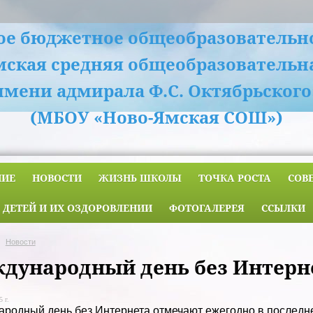
е бюджетное общеобразовательн
мская средняя общеобразовательн
имени адмирала Ф.С. Октябрьского
(МБОУ «Ново-Ямская СОШ»)
НИЕ
НОВОСТИ
ЖИЗНЬ ШКОЛЫ
ТОЧКА РОСТА
СОВ
 ДЕТЕЙ И ИХ ОЗДОРОВЛЕНИИ
ФОТОГАЛЕРЕЯ
ССЫЛКИ
Новости
дународный день без Интерн
 г.
родный день без Интернета отмечают ежегодно в последнее