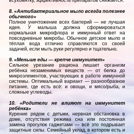
всухомятку, эффективность препаратов снижается.
8. «Антибактериальное мыло всегда полезнее
обычного»
Полное уничтожение всех бактерий — не лучшая
идея. У малыша должна сформироваться
нормальная микрофлора и иммунный ответ на
повседневные микробы. Обычное детское мыло и
тёплая вода отлично справляются со своей
задачей, если мыть руки регулярно и тщательно.
9. «Меньше еды — крепче иммунитет»
Сильное урезание рациона лишает организм
ребёнка незаменимых веществ — от белка до
микроэлементов, участвующих в работе иммунной
системы. Оптимальный вариант — разнообразное
питание, где есть всё: и овощи, и мясо/рыба, и
сложные углеводы.
10. «Родители не влияют на иммунитет
ребёнка»
Курение рядом с детьми, нервная обстановка в
доме, отсутствия режима сна или постоянная
замена прогулок гаджетами — всё это подрывает
защитные силы. Семейный уклад, в котором есть и