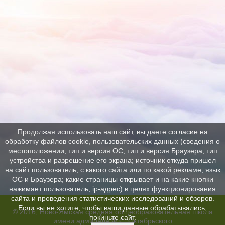
Продолжая использовать наш сайт, вы даете согласие на
обработку файлов cookie, пользовательских данных (сведения о
местоположении; тип и версия ОС; тип и версия Браузера; тип
устройства и разрешение его экрана; источник откуда пришел
на сайт пользователь; с какого сайта или по какой рекламе; язык
ОС и Браузера; какие страницы открывает и на какие кнопки
нажимает пользователь; ip-адрес) в целях функционирования
сайта и проведения статистических исследований и обзоров.
Если вы не хотите, чтобы ваши данные обрабатывались,
© 2016, Ново-Ямская средняя общеобразовательная школа
покиньте сайт.
имени адмирала Ф.С. Октябрьского