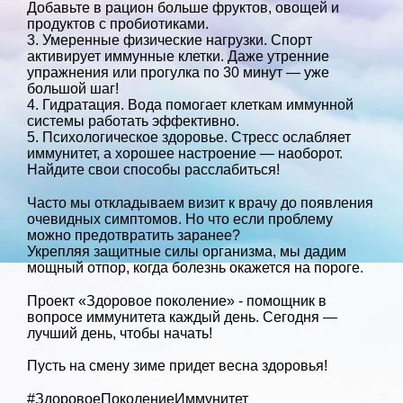
Добавьте в рацион больше фруктов, овощей и
продуктов с пробиотиками.
3. Умеренные физические нагрузки. Спорт
активирует иммунные клетки. Даже утренние
упражнения или прогулка по 30 минут — уже
большой шаг!
4. Гидратация. Вода помогает клеткам иммунной
системы работать эффективно.
5. Психологическое здоровье. Стресс ослабляет
иммунитет, а хорошее настроение — наоборот.
Найдите свои способы расслабиться!
Часто мы откладываем визит к врачу до появления
очевидных симптомов. Но что если проблему
можно предотвратить заранее?
Укрепляя защитные силы организма, мы дадим
мощный отпор, когда болезнь окажется на пороге.
Проект «Здоровое поколение» - помощник в
вопросе иммунитета каждый день. Сегодня —
лучший день, чтобы начать!
Пусть на смену зиме придет весна здоровья!
#ЗдоровоеПоколениеИммунитет