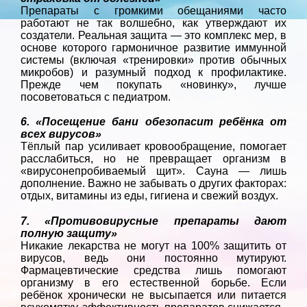
Препараты с громкими обещаниями часто
работают не так волшебно, как утверждают их
создатели. Реальная защита — это комплекс мер, в
основе которого гармоничное развитие иммунной
системы (включая «тренировки» против обычных
микробов) и разумный подход к профилактике.
Прежде чем покупать «новинку», лучше
посоветоваться с педиатром.
6. «Посещение бани обезопасит ребёнка от
всех вирусов»
Тёплый пар усиливает кровообращение, помогает
расслабиться, но не превращает организм в
«вирусонепробиваемый щит». Сауна — лишь
дополнение. Важно не забывать о других факторах:
отдых, витамины из еды, гигиена и свежий воздух.
7. «Противовирусные препараты дают
полную защиту»
Никакие лекарства не могут на 100% защитить от
вирусов, ведь они постоянно мутируют.
Фармацевтические средства лишь помогают
организму в его естественной борьбе. Если
ребёнок хронически не высыпается или питается