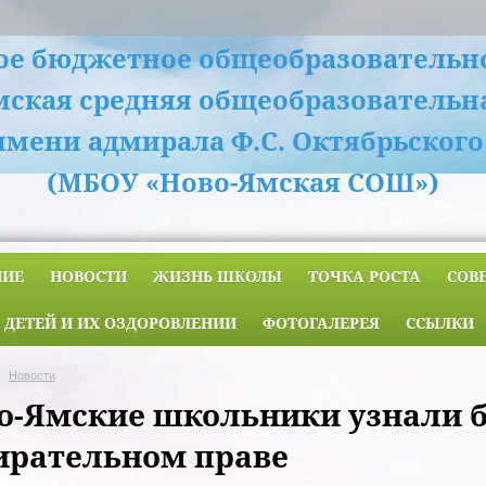
е бюджетное общеобразовательн
мская средняя общеобразовательн
имени адмирала Ф.С. Октябрьского
(МБОУ «Ново-Ямская СОШ»)
НИЕ
НОВОСТИ
ЖИЗНЬ ШКОЛЫ
ТОЧКА РОСТА
СОВ
 ДЕТЕЙ И ИХ ОЗДОРОВЛЕНИИ
ФОТОГАЛЕРЕЯ
ССЫЛКИ
Новости
о-Ямские школьники узнали 
ирательном праве