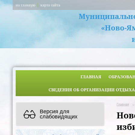
на главную
карта сайта
Муниципально
«Ново-Я
ГЛАВНАЯ
ОБРАЗОВА
СВЕДЕНИЯ ОБ ОРГАНИЗАЦИИ ОТДЫХА
Главная
→
Версия для
Нов
слабовидящих
изб