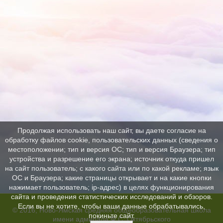
Продолжая использовать наш сайт, вы даете согласие на
обработку файлов cookie, пользовательских данных (сведения о
местоположении; тип и версия ОС; тип и версия Браузера; тип
устройства и разрешение его экрана; источник откуда пришел
на сайт пользователь; с какого сайта или по какой рекламе; язык
ОС и Браузера; какие страницы открывает и на какие кнопки
нажимает пользователь; ip-адрес) в целях функционирования
сайта и проведения статистических исследований и обзоров.
Если вы не хотите, чтобы ваши данные обрабатывались,
© 2016, Ново-Ямская средняя общеобразовательная школа
покиньте сайт.
имени адмирала Ф.С. Октябрьского