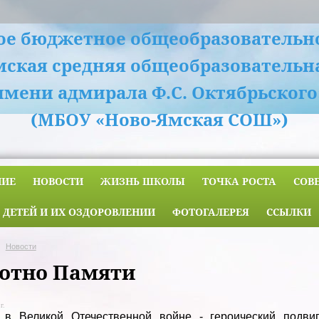
е бюджетное общеобразовательн
мская средняя общеобразовательн
имени адмирала Ф.С. Октябрьского
(МБОУ «Ново-Ямская СОШ»)
НИЕ
НОВОСТИ
ЖИЗНЬ ШКОЛЫ
ТОЧКА РОСТА
СОВ
 ДЕТЕЙ И ИХ ОЗДОРОВЛЕНИИ
ФОТОГАЛЕРЕЯ
ССЫЛКИ
Новости
отно Памяти
г.
 в Великой Отечественной войне - героический подви