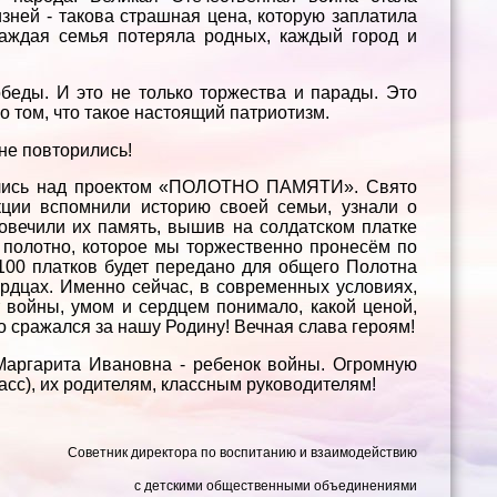
ней - такова страшная цена, которую заплатила
аждая семья потеряла родных, каждый город и
обеды. И это не только торжества и парады. Это
о том, что такое настоящий патриотизм.
не повторились!
ились над проектом «ПОЛОТНО ПАМЯТИ». Свято
кции вспомнили историю своей семьи, узнали о
ковечили их память, вышив на солдатском платке
 полотно, которое мы торжественно пронесём по
100 платков будет передано для общего Полотна
ердцах. Именно сейчас, в современных условиях,
т войны, умом и сердцем понимало, какой ценой,
то сражался за нашу Родину! Вечная слава героям!
Маргарита Ивановна - ребенок войны. Огромную
асс), их родителям, классным руководителям!
Советник директора по воспитанию и взаимодействию
с детскими общественными объединениями