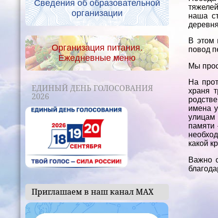
Сведения об образовательной
тяжелей
организации
наша с
деревня
В этом 
Организация питания.
повод п
Ежедневные меню
Мы прос
На про
ЕДИНЫЙ ДЕНЬ ГОЛОСОВАНИЯ
храня т
2026
родстве
имена у
улицам 
памяти 
необход
какой к
Важно о
благода
Приглашаем в наш канал МАХ