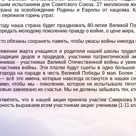
шим испытанием для Советского Союза. 27 миллионов жиз
трана за освобождение Родины и Европы от нацизма. К
 пережили горечь утрат.
году наша страна будет праздновать 80-летие Великой П
ередать молодому поколению правду о войне, о цене мира, 
то обязаны сохранить память, чтобы ужасы войны никогда 
тяжении марта учащиеся и родители нашей школы труд
радиции дедов и прадедов, участники патриотической а
нниках - участниках Великой Отечественной войны и уве
частника войны. Эти платки будут сшиты в одно большое
города на параде в честь Великой Победы 9 мая. Более 
— всё это имена, которые навсегда останутся в наших с
имо, чтобы мы - поколение, которое не испытывало тяго
ровью завоевано их счастье. Мы не должны забывать тех, к
тметить, что в нашей акции приняла участие Смирнова 
рность выражаем всем участникам акции: ученикам (1-11 кл