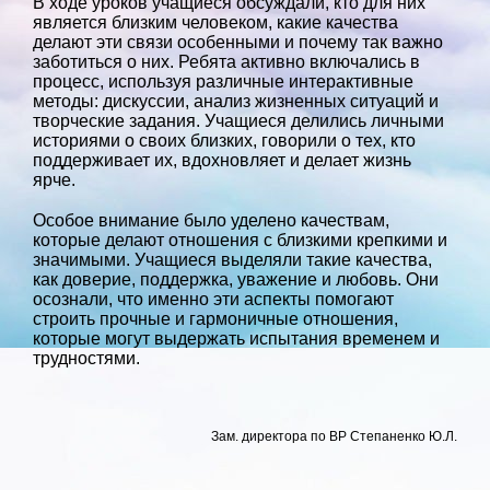
В ходе уроков учащиеся обсуждали, кто для них
является близким человеком, какие качества
делают эти связи особенными и почему так важно
заботиться о них. Ребята активно включались в
процесс, используя различные интерактивные
методы: дискуссии, анализ жизненных ситуаций и
творческие задания. Учащиеся делились личными
историями о своих близких, говорили о тех, кто
поддерживает их, вдохновляет и делает жизнь
ярче.
Особое внимание было уделено качествам,
которые делают отношения с близкими крепкими и
значимыми. Учащиеся выделяли такие качества,
как доверие, поддержка, уважение и любовь. Они
осознали, что именно эти аспекты помогают
строить прочные и гармоничные отношения,
которые могут выдержать испытания временем и
трудностями.
Зам. директора по ВР Степаненко Ю.Л.