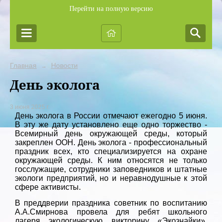
Перейти на полную версию
Главная
Новости
→
День эколога
3 июня 2025 г.
День эколога в России отмечают ежегодно 5 июня.
В эту же дату установлено еще одно торжество -
Всемирный день окружающей среды, который
закреплен ООН. День эколога - профессиональный
праздник всех, кто специализируется на охране
окружающей среды. К ним относятся не только
госслужащие, сотрудники заповедников и штатные
экологи предприятий, но и неравнодушные к этой
сфере активисты.
В преддверии праздника советник по воспитанию
А.А.Смирнова провела для ребят школьного
лагеря экологическую викторину «Экознайки».