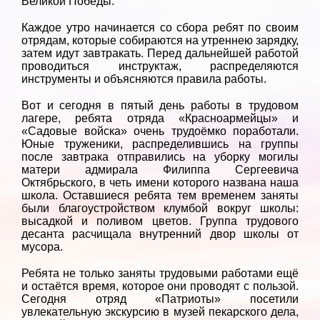
Великой Победы.
Каждое утро начинается со сбора ребят по своим
отрядам, которые собираются на утреннею зарядку,
затем идут завтракать. Перед дальнейшей работой
проводиться инструктаж, распределяются
инструменты и объясняются правила работы.
Вот и сегодня в пятый день работы в трудовом
лагере, ребята отряда «Красноармейцы» и
«Садовые войска» очень трудоёмко поработали.
Юные труженики, распределившись на группы
после завтрака отправились на уборку могилы
матери адмирала Филиппа Сергеевича
Октябрьского, в четь имени которого названа наша
школа. Оставшиеся ребята тем временем заняты
были благоустройством клумбой вокруг школы:
высадкой и поливом цветов. Группа трудового
десанта расчищала внутренний двор школы от
мусора.
Ребята не только заняты трудовыми работами ещё
и остаётся время, которое они проводят с пользой.
Сегодня отряд «Патриоты» посетили
увлекательную экскурсию в музей пекарского дела,