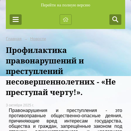
Перейти на полную версию
Главная
Новости
→
Профилактика
правонарушений и
преступлений
несовершеннолетних - «Не
преступай черту!».
3 октября 2025 г.
Правонарушения и преступления - это
противоправные общественно-опасные деяния,
причиняющие вред интересам государства,
общества и граждан, запрещённые законом под