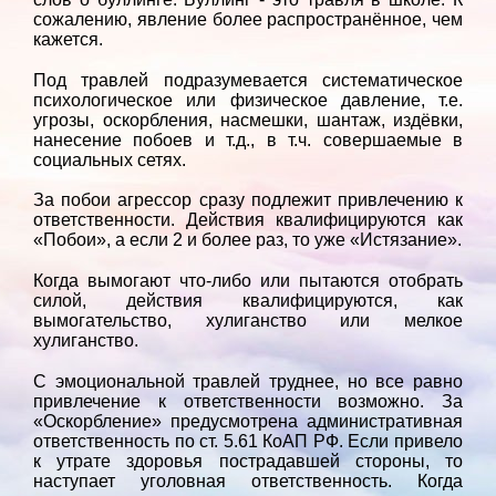
сожалению, явление более распространённое, чем
кажется.
Под травлей подразумевается систематическое
психологическое или физическое давление, т.е.
угрозы, оскорбления, насмешки, шантаж, издёвки,
нанесение побоев и т.д., в т.ч. совершаемые в
социальных сетях.
За побои агрессор сразу подлежит привлечению к
ответственности. Действия квалифицируются как
«Побои», а если 2 и более раз, то уже «Истязание».
Когда вымогают что-либо или пытаются отобрать
силой, действия квалифицируются, как
вымогательство, хулиганство или мелкое
хулиганство.
С эмоциональной травлей труднее, но все равно
привлечение к ответственности возможно. За
«Оскорбление» предусмотрена административная
ответственность по ст. 5.61 КоАП РФ. Если привело
к утрате здоровья пострадавшей стороны, то
наступает уголовная ответственность. Когда