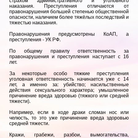
страхом административного и уголовного
наказания. Преступления отличаются от
правонарушения большей степенью общественной
опасности, наличием более тяжёлых последствий и
тяжестью наказания.
Правонарушения предусмотрены КоАП, а
преступления - УК РФ.
По общему правилу ответственность за
правонарушения и преступления наступает с 16
лет.
За некоторые особо тяжкие преступления
уголовная ответственность начинается уже с 14
лет, а именно за: убийство; насильственные
действия сексуального характера; умышленное
причинение вреда здоровью (тяжкого или средней
тяжести).
Например, если в ходе драки сломан нос или
челюсть, то это уже причинение вреда здоровью
средней тяжести.
Кражи, грабежи, разбои, вымогательства,