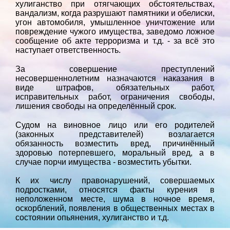
хулиганство при отягчающих обстоятельствах,
вандализм, когда разрушают памятники и обелиски,
угон автомобиля, умышленное уничтожение или
повреждение чужого имущества, заведомо ложное
сообщение об акте терроризма и т.д. - за всё это
наступает ответственность.
За совершение преступлений
несовершеннолетним назначаются наказания в
виде штрафов, обязательных работ,
исправительных работ, ограничения свободы,
лишения свободы на определённый срок.
Судом на виновное лицо или его родителей
(законных представителей) возлагается
обязанность возместить вред, причинённый
здоровью потерпевшего, моральный вред, а в
случае порчи имущества - возместить убытки.
К их числу правонарушений, совершаемых
подростками, относятся факты курения в
неположенном месте, шума в ночное время,
оскорблений, появления в общественных местах в
состоянии опьянения, хулиганство и т.д.