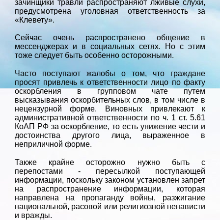
зачинщики травли распространяют лживые слухи,
предусмотрена уголовная ответственность за
«Клевету».
Сейчас очень распространено общение в
мессенджерах и в социальных сетях. Но с этим
тоже следует быть особенно осторожными.
Часто поступают жалобы о том, что граждане
просят привлечь к ответственности лицо по факту
оскорбления в групповом чате путем
высказывания оскорбительных слов, в том числе в
нецензурной форме. Виновных привлекают к
административной ответственности по ч. 1 ст. 5.61
КоАП РФ за оскорбление, то есть унижение чести и
достоинства другого лица, выраженное в
неприличной форме.
Также крайне осторожно нужно быть с
перепостами - пересылкой поступающей
информации, поскольку законом установлен запрет
на распространение информации, которая
направлена на пропаганду войны, разжигание
национальной, расовой или религиозной ненависти
и вражды.