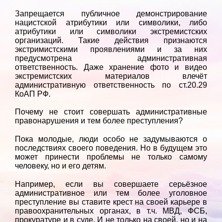
Запрещается публичное демонстрирование
нацистской атрибутики или символики, либо
атрибутики или символики экстремистских
организаций. Такие действия признаются
экстримистскими проявлениями и за них
предусмотрена административная
ответственность. Даже хранение фото и видео
экстремистских материалов влечёт
административную ответственность по ст.20.29
КоАП РФ.
Почему не стоит совершать административные
правонарушения и тем более преступления?
Пока молодые, люди особо не задумываются о
последствиях своего поведения. Но в будущем это
может принести проблемы не только самому
человеку, но и его детям.
Например, если вы совершаете серьёзное
административное или тем более уголовное
преступление вы ставите крест на своей карьере в
правоохранительных органах, в т.ч. МВД, ФСБ,
прокуратуре и в суде. И не только на своей, но и на