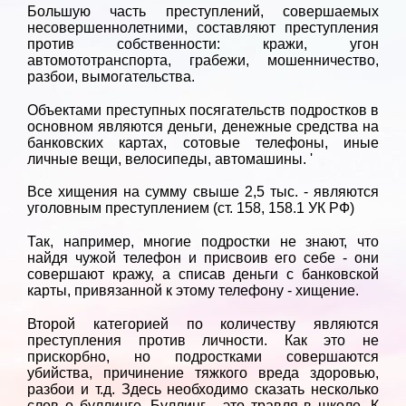
Большую часть преступлений, совершаемых
несовершеннолетними, составляют преступления
против собственности: кражи, угон
автомототранспорта, грабежи, мошенничество,
разбои, вымогательства.
Объектами преступных посягательств подростков в
основном являются деньги, денежные средства на
банковских картах, сотовые телефоны, иные
личные вещи, велосипеды, автомашины. '
Все хищения на сумму свыше 2,5 тыс. - являются
уголовным преступлением (ст. 158, 158.1 УК РФ)
Так, например, многие подростки не знают, что
найдя чужой телефон и присвоив его себе - они
совершают кражу, а списав деньги с банковской
карты, привязанной к этому телефону - хищение.
Второй категорией по количеству являются
преступления против личности. Как это не
прискорбно, но подростками совершаются
убийства, причинение тяжкого вреда здоровью,
разбои и т.д. Здесь необходимо сказать несколько
слов о буллинге. Буллинг - это травля в школе. К