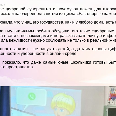
25 г.
кое цифровой суверенитет и почему он важен для второ
 искали на очередном занятии из цикла «Разговоры о важно
узнали, что у нашего государства, как и у любого дома, ест
ев мультфильмы, ребята обсудили, кто такие «цифровые 
я в сети с незнакомцами и не рассказывать личную инфо
вила вежливости нужно соблюдать не только в реальной жиз
нного занятия – не напугать детей, а дать им основы ци
венности и уверенности в онлайн-среде.
е показало, что даже самые юные школьники готовы быт
го пространства.