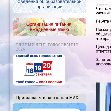
Сведения об образовательной
29 сентября 20
организации
Что та
ученики
Ребята 
Организация питания.
Ежедневные меню
Посмотр
общатьс
что пра
ЕДИНЫЙ ДЕНЬ ГОЛОСОВАНИЯ
Цель да
2026
ответст
Заняти
цифрово
Приглашаем в наш канал МАХ