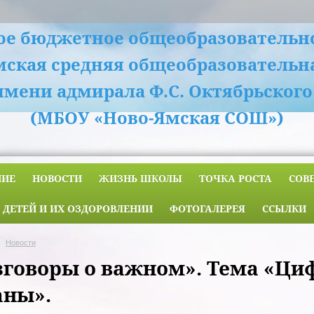
е бюджетное общеобразовательн
мская средняя общеобразовательн
имени адмирала Ф.С. Октябрьского
(МБОУ «Ново-Ямская СОШ»)
НИЕ
НОВОСТИ
ЖИЗНЬ ШКОЛЫ
ТОЧКА РОСТА
СОВ
 ДЕТЕЙ И ИХ ОЗДОРОВЛЕНИИ
ФОТОГАЛЕРЕЯ
ССЫЛКИ
Новости
зговоры о важном». Тема «Ци
аны».