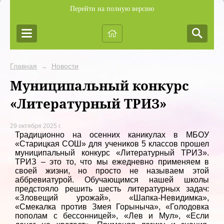
Перейти на полную версию
Главная
Новости
→
Муниципальный конкурс
«Литературный ТРИЗ»
29 октября 2025 г.
Традиционно на осенних каникулах в МБОУ
«Старицкая СОШ» для учеников 5 классов прошел
муниципальный конкурс «Литературный ТРИЗ».
ТРИЗ – это то, что мы ежедневно применяем в
своей жизни, но просто не называем этой
аббревиатурой. Обучающимся нашей школы
предстояло решить шесть литературных задач:
«Зловещий урожай», «Шапка-Невидимка»,
«Смекалка против Змея Горыныча», «Голодовка
пополам с бессонницей», «Лев и Мул», «Если