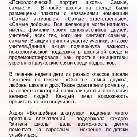
«Психологический портрет школы. Самые,
самые...». В фойе школы на стенде были
размещены плакаты с названиями номинаций
«Самые активные», «Самые ответственные»,
«Самые добрые». Все желающие могли написать
имена, фамилии своих одноклассников, друзей,
учителей, всех тех, кого они считают самыми,
самыми. В акции приняли участие ученики, а также
учителя.Данная акция подчеркнула важность
психологической поддержки в школьной среде и
продемонстрировала, как простые инициативы
укрепляют дружеские связи среди подростков.
В течение недели дети из разных классов писали
Синквейн по темам : «Счастье, семья, дружба,
любовь, школа и др.». Также смастерили ромашку ,
на лепестках которой написали цитаты -пожелания
великих людей. Каждый имел возможность
прочитать то, что получилось.
Акция «Волшебная шкатулка» подарила много
приятных впечатлений, поддержала каждого
"жителя школы", дала возможность детям
помечтать, а взрослым - искренне по-детски
улыбнуться.