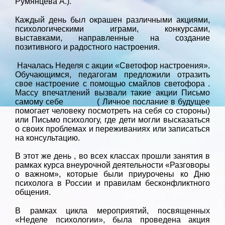
Румянцева А.).
Каждый день был окрашен различными акциями,
психологическими играми, конкурсами,
выставками, направленные на создание
позитивного и радостного настроения.
Началась Неделя с акции «Светофор настроения».
Обучающимся, педагогам предложили отразить
свое настроение с помощью смайлов светофора .
Массу впечатлений вызвали такие акции Письмо
самому себе ( Личное послание в будущее
помогает человеку посмотреть на себя со стороны)
или Письмо психологу, где дети могли высказаться
о своих проблемах и переживаниях или записаться
на консультацию.
В этот же день , во всех классах прошли занятия в
рамках курса внеурочной деятельности «Разговоры
о важном», которые были приурочены ко Дню
психолога в России и правилам бесконфликтного
общения.
В рамках цикла мероприятий, посвященных
«Неделе психологии», была проведена акция