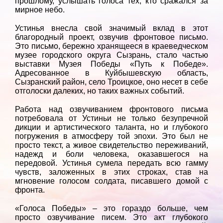
прошлому, услышать голоса тех, кто сражался за
мирное небо.
Устинья внесла свой значимый вклад в этот
благородный проект, озвучив фронтовое письмо.
Это письмо, бережно хранящееся в краеведческом
музее городского округа Сызрань, стало частью
выставки Музея Победы «Путь к Победе».
Адресованное в Куйбышевскую область,
Сызранский район, село Троицкое, оно несет в себе
отголоски далеких, но таких важных событий.
Работа над озвучиванием фронтового письма
потребовала от Устиньи не только безупречной
дикции и артистического таланта, но и глубокого
погружения в атмосферу той эпохи. Это был не
просто текст, а живое свидетельство переживаний,
надежд и боли человека, оказавшегося на
передовой. Устинья сумела передать всю гамму
чувств, заложенных в этих строках, став на
мгновение голосом солдата, писавшего домой с
фронта.
«Голоса Победы» – это гораздо больше, чем
просто озвучивание писем. Это акт глубокого