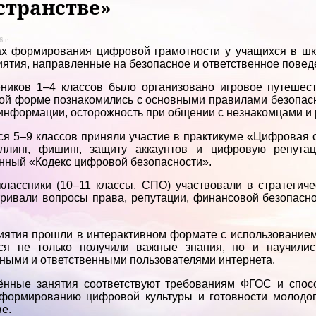
странстве»
 г.
ах формирования цифровой грамотности у учащихся в шк
ятия, направленные на безопасное и ответственное поведе
ников 1–4 классов было организовано игровое путешес
ой форме познакомились с основными правилами безопасн
информации, осторожность при общении с незнакомцами и 
я 5–9 классов приняли участие в практикуме «Цифровая 
уллинг, фишинг, защиту аккаунтов и цифровую репута
нный «Кодекс цифровой безопасности».
лассники (10–11 классы, СПО) участвовали в стратегиче
ривали вопросы права, репутации, финансовой безопасно
ятия прошли в интерактивном формате с использованием 
ся не только получили важные знания, но и научилис
ными и ответственными пользователями интернета.
ённые занятия соответствуют требованиям ФГОС и спосо
 формированию цифровой культуры и готовности молодо
е.