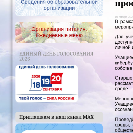
про
Сведения об образовательной
организации
19 января 2026
В рамк
меропри
Организация питания.
Ежедневные меню
Для уче
доступн
личной 
ЕДИНЫЙ ДЕНЬ ГОЛОСОВАНИЯ
Учащиес
2026
киберб
собстве
Старшек
рассмат
среде.
Меропри
Учащие
осознан
Приглашаем в наш канал МАХ
Провед
среды,
обществ