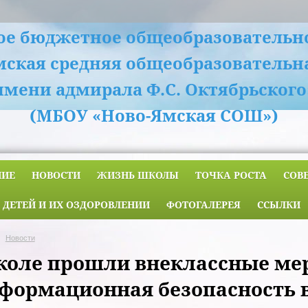
е бюджетное общеобразовательн
мская средняя общеобразовательн
имени адмирала Ф.С. Октябрьского
(МБОУ «Ново-Ямская СОШ»)
НИЕ
НОВОСТИ
ЖИЗНЬ ШКОЛЫ
ТОЧКА РОСТА
СОВ
 ДЕТЕЙ И ИХ ОЗДОРОВЛЕНИИ
ФОТОГАЛЕРЕЯ
ССЫЛКИ
Новости
коле прошли внеклассные ме
формационная безопасность в