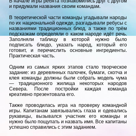
В начале игры ребята познакомились друг с другом
и придумали названия своим командам.
В теоретической части команды угадывали народы
по их национальной одежде, разгадывали ребусы с
названиями традиционных блюд, а также по трём
подсказкам определяли о каком народе идёт речь.
Заполняли таблицу в которой нужно было
подписать блюдо, указать народ, который его
готовит, и перечислить основные ингредиенты.
Практическая часть.
Одним из самых ярких этапов стало творческое
задание: из деревянных палочек, бумаги, скотча и
клея команды должны были собрать модель чума
— традиционного жилища некоторых народов
Севера. После постройки каждая команда
креативно презентовала его.
Также проводилась игра на проверку командной
игры. Капитанам завязывались глаза и одевались
рукавицы, вызывался участник его команды и
нужно было пощупать и назвать имя. Все капитаны
успешно справились с этим заданием.