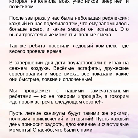
которая наполнила всех участников энергией и
позитивом.
После завтрака у нас была небольшая рефлексия:
каждый из нас поделился тем, что ему запомнилось
больше всего, и какие эмоции он испытал. Это
были трогательные моменты, полные смеха.
Так же ребята посетили ледовый комплекс, где
весело провели время.
В завершении дня дети поучаствовали в играх на
свежем воздухе. Весёлые эстафеты, дружеские
соревнования и море смеха: все показали, какие
они быстрые, ловкие и сплочённые!
Мы прощаемся с нашими замечательными
ребятами — но не говорим «прощай», а говорим
«до новых встреч в следующем сезоне!»
Пусть летние каникулы будут такими же яркими,
полными приключений и открытий! Пусть каждый
день приносит радость, вдохновение и счастливые
моменты! Спасибо, что были с нами!