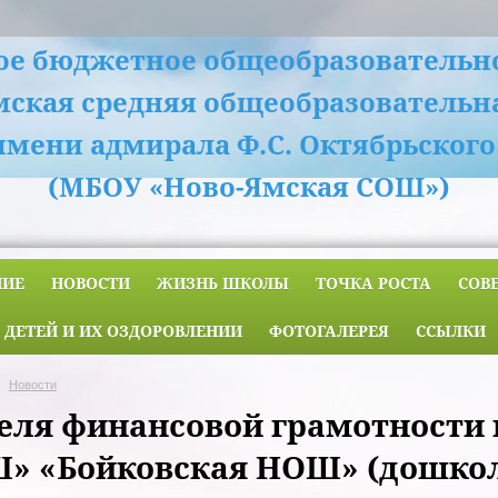
е бюджетное общеобразовательн
мская средняя общеобразовательн
имени адмирала Ф.С. Октябрьского
(МБОУ «Ново-Ямская СОШ»)
НИЕ
НОВОСТИ
ЖИЗНЬ ШКОЛЫ
ТОЧКА РОСТА
СОВ
 ДЕТЕЙ И ИХ ОЗДОРОВЛЕНИИ
ФОТОГАЛЕРЕЯ
ССЫЛКИ
Новости
еля финансовой грамотности 
» «Бойковская НОШ» (дошкол