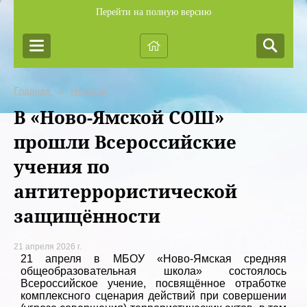
Перейти на полную версию
Главная
Новости
→
В «Ново-Ямской СОШ»
прошли Всероссийские
учения по
антитеррористической
защищённости
21 апреля 2026 г.
21 апреля в МБОУ «Ново-Ямская средняя
общеобразовательная школа» состоялось
Всероссийское учение, посвящённое отработке
комплексного сценария действий при совершении