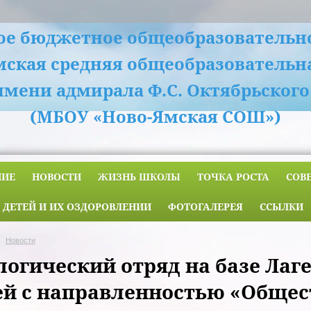
е бюджетное общеобразовательн
мская средняя общеобразовательн
имени адмирала Ф.С. Октябрьского
(МБОУ «Ново-Ямская СОШ»)
НИЕ
НОВОСТИ
ЖИЗНЬ ШКОЛЫ
ТОЧКА РОСТА
СОВ
 ДЕТЕЙ И ИХ ОЗДОРОВЛЕНИИ
ФОТОГАЛЕРЕЯ
ССЫЛКИ
Новости
логический отряд на базе Лаг
ей с направленностью «Общес