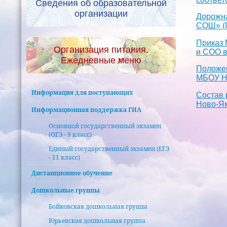
Сведения об образовательной
организации
Дорожна
СОШ» (П
Приказ 
Организация питания.
и СОО в
Ежедневные меню
Положен
МБОУ Но
Информация для поступающих
Состав 
Ново-Ям
Информационная поддержка ГИА
Основной государственный экзамен
(ОГЭ - 9 класс)
Единый государственный экзамен (ЕГЭ
- 11 класс)
Дистанционное обучение
Дошкольные группы
Бойковская дошкольная группа
Юрьевская дошкольная группа