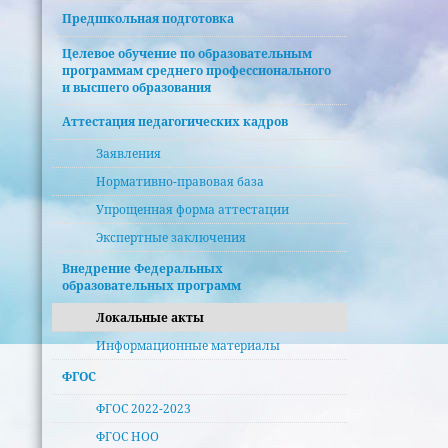
Предшкольная подготовка
Целевое обучение по образовательным
программам среднего профессионального
и высшего образования
Аттестация педагогических кадров
Заявления
Нормативно-правовая база
Упрощенная форма аттестации
Экспертные заключения
Внедрение Федеральных
образовательных программ
Локальные акты
Информационные материалы
ФГОС
ФГОС 2022-2023
ФГОС НОО