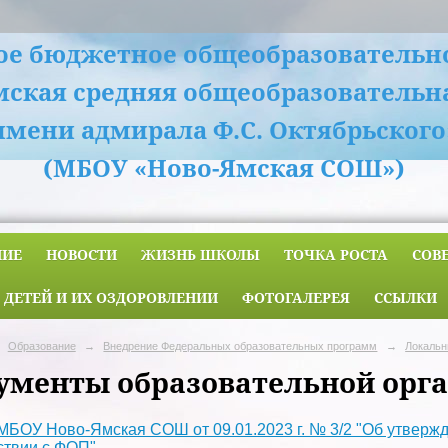
е бюджетное общеобразовательн
мская средняя общеобразовательн
имени адмирала Ф.С. Октябрьского
(МБОУ «Ново-Ямская СОШ»)
НИЕ
НОВОСТИ
ЖИЗНЬ ШКОЛЫ
ТОЧКА РОСТА
СОВ
 ДЕТЕЙ И ИХ ОЗДОРОВЛЕНИИ
ФОТОГАЛЕРЕЯ
ССЫЛКИ
Образование
→
Внедрение Федеральных образовательных программ
→
Локальн
ументы образовательной орг
МБОУ Ново-Ямская СОШ от 09.01.2023 г. № 3/2 "Об утверж
ствии с ФОП"