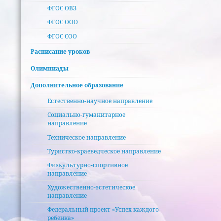
ФГОС ОВЗ
ФГОС ООО
ФГОС СОО
Расписание уроков
Олимпиады
Дополнительное образование
Естественно-научное направление
Социально-гуманитарное
направление
Техническое направление
Туристко-краеведческое направление
Физкультурно-спортивное
направление
Художественно-эстетическое
направление
Федеральный проект «Успех каждого
ребенка»