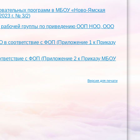
зовательных программ в МБОУ «Ново-Ямская
23 г. № 3/2)
ии рабочей группы по приведению ООП НОО, ООО
в соответствие с ФОП (Приложение 1 к Приказу
тветствие с ФОП (Приложение 2 к Приказу МБОУ
Версия для печати