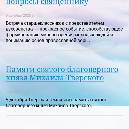
Вопросы священнику
9 декабря 2025 г.
Встреча старшеклассников с представителем
духовенства — прекрасное событие, способствующее
формированию мировоззрения молодых людей и
пониманию основ православной веры.
Памяти святого благоверного
князя Михаила Тверского
5 декабря 2025 г.
5 декабря Тверская земля чтит память святого
благоверного князя Михаила Тверского.