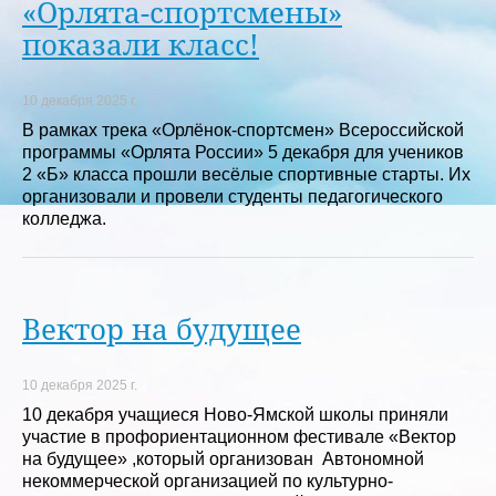
«Орлята-спортсмены»
показали класс!
10 декабря 2025 г.
В рамках трека «Орлёнок-спортсмен» Всероссийской
программы «Орлята России» 5 декабря для учеников
2 «Б» класса прошли весёлые спортивные старты. Их
организовали и провели студенты педагогического
колледжа.
Вектор на будущее
10 декабря 2025 г.
10 декабря учащиеся Ново-Ямской школы приняли
участие в профориентационном фестивале «Вектор
на будущее» ,который организован Автономной
некоммерческой организацией по культурно-