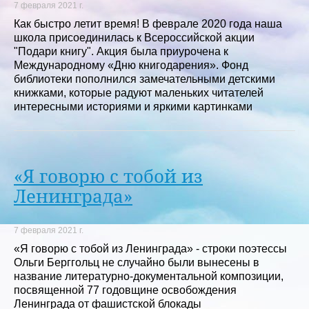
7 февраля 2021 г.
Как быстро летит время! В феврале 2020 года наша
школа присоединилась к Всероссийской акции
"Подари книгу". Акция была приурочена к
Международному «Дню книгодарения». Фонд
библиотеки пополнился замечательными детскими
книжками, которые радуют маленьких читателей
интересными историями и яркими картинками
«Я говорю с тобой из
Ленинграда»
7 февраля 2021 г.
«Я говорю с тобой из Ленинграда» - строки поэтессы
Ольги Берггольц не случайно были вынесены в
название литературно-документальной композиции,
посвященной 77 годовщине освобождения
Ленинграда от фашистской блокады