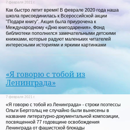
7 февраля 2021 г.
Как быстро летит время! В феврале 2020 года наша
школа присоединилась к Всероссийской акции
"Подари книгу". Акция была приурочена к
Международному «Дню книгодарения». Фонд
библиотеки пополнился замечательными детскими
книжками, которые радуют маленьких читателей
интересными историями и яркими картинками
«Я говорю с тобой из
Ленинграда»
7 февраля 2021 г.
«Я говорю с тобой из Ленинграда» - строки поэтессы
Ольги Берггольц не случайно были вынесены в
название литературно-документальной композиции,
посвященной 77 годовщине освобождения
Ленинграда от фашистской блокады