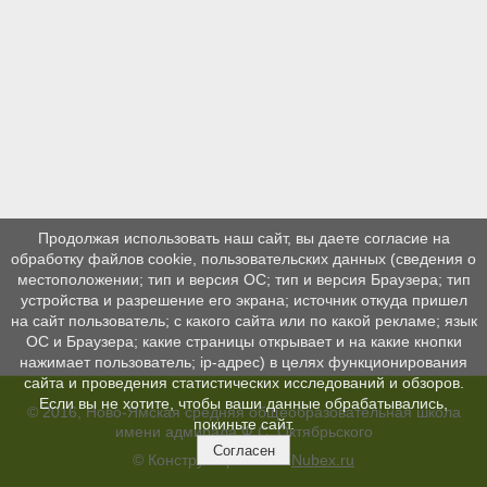
Продолжая использовать наш сайт, вы даете согласие на
обработку файлов cookie, пользовательских данных (сведения о
местоположении; тип и версия ОС; тип и версия Браузера; тип
устройства и разрешение его экрана; источник откуда пришел
на сайт пользователь; с какого сайта или по какой рекламе; язык
ОС и Браузера; какие страницы открывает и на какие кнопки
нажимает пользователь; ip-адрес) в целях функционирования
сайта и проведения статистических исследований и обзоров.
Если вы не хотите, чтобы ваши данные обрабатывались,
© 2016, Ново-Ямская средняя общеобразовательная школа
покиньте сайт.
имени адмирала Ф.С. Октябрьского
Согласен
© Конструктор сайтов
Nubex.ru