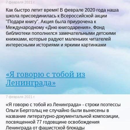
7 февраля 2021 г.
Как быстро летит время! В феврале 2020 года наша
школа присоединилась к Всероссийской акции
"Подари книгу". Акция была приурочена к
Международному «Дню книгодарения». Фонд
библиотеки пополнился замечательными детскими
книжками, которые радуют маленьких читателей
интересными историями и яркими картинками
«Я говорю с тобой из
Ленинграда»
7 февраля 2021 г.
«Я говорю с тобой из Ленинграда» - строки поэтессы
Ольги Берггольц не случайно были вынесены в
название литературно-документальной композиции,
посвященной 77 годовщине освобождения
Ленинграда от фашистской блокады