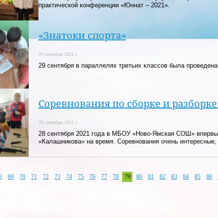
практической конференции «Юннат – 2021».
«Знатоки спорта»
29 сентября 2021 г.
29 сентября в параллелях третьих классов была проведена
Соревнования по сборке и разборк
28 сентября 2021 г.
28 сентября 2021 года в МБОУ «Ново-Ямская СОШ» впервые
«Калашникова» на время. Соревнования очень интересные
8
69
70
71
72
73
74
75
76
77
78
79
80
81
82
83
84
85
86