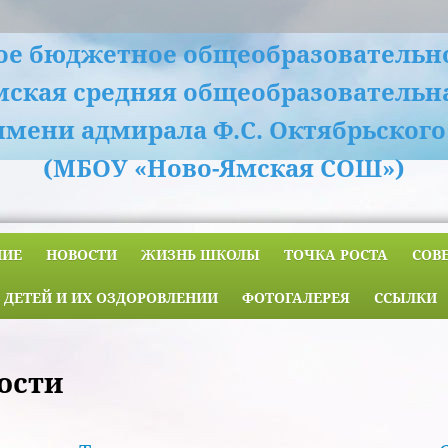
е бюджетное общеобразовательн
мская средняя общеобразовательн
имени адмирала Ф.С. Октябрьского
(МБОУ «Ново-Ямская СОШ»)
НИЕ
НОВОСТИ
ЖИЗНЬ ШКОЛЫ
ТОЧКА РОСТА
СОВ
 ДЕТЕЙ И ИХ ОЗДОРОВЛЕНИИ
ФОТОГАЛЕРЕЯ
ССЫЛКИ
ости