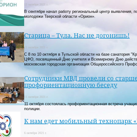
13 октября 2021 г.
В сентябре начал работу региональный центр выявления, по
молодежи Тверской области «Орион».
Старица – Тула. Нас не догонишь!
11 октября 2021 г.
С 8 по 10 октября в Тульской области на базе санатория "
ЦФО, посвященный Дню учителя и Всемирному Дню действи
московская городская организация Общероссийского Проф
Сотрудники МВД провели со старш
профориентационную беседу
11 октября 2021 г.
11 октября состоялась профориентационная встреча учащих
полиции.
К нам едет мобильный технопарк 
6 октября 2021 г.