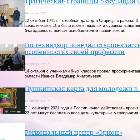
Трагические страницы оккупации 
14 октября 2021 г.
12 октября 1941 г. - скорбная дата для Старицы и района.
захватчиками. Это было время тяжёлых и суровых испытани
благодарность воинам-освободителям нашей земли.
Гостехнадзор поведал старшеклас
особенностях своей профессии
14 октября 2021 г.
14 октября с учениками 9-ых классов провел профориентац
области Иванов Владимир Анатольевич.
Пушкинская карта для молодежи в Р
13 октября 2021 г.
С 1 сентября 2021 года в России начал действовать проек
22 лет могут бесплатно посещать культурные мероприятия 
Региональный центр «Орион»