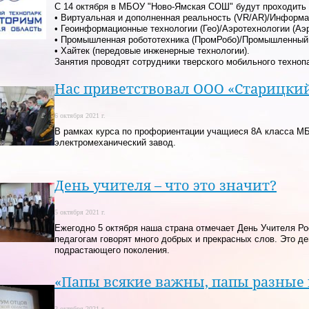
С 14 октября в МБОУ "Ново-Ямская СОШ" будут проходить 
• Виртуальная и дополненная реальность (VR/AR)/Информац
• Геоинформационные технологии (Гео)/Аэротехнологии (Аэр
• Промышленная робототехника (ПромРобо)/Промышленный 
• Хайтек (передовые инженерные технологии).
Занятия проводят сотрудники тверского мобильного техноп
Нас приветствовал ООО «Старицки
6 октября 2021 г.
В рамках курса по профориентации учащиеся 8А класса 
электромеханический завод.
День учителя – что это значит?
5 октября 2021 г.
Ежегодно 5 октября наша страна отмечает День Учителя Рос
педагогам говорят много добрых и прекрасных слов. Это де
подрастающего поколения.
«Папы всякие важны, папы разные
2 октября 2021 г.