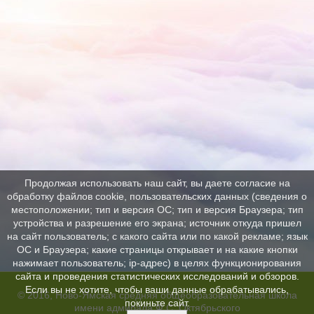
Продолжая использовать наш сайт, вы даете согласие на
обработку файлов cookie, пользовательских данных (сведения о
местоположении; тип и версия ОС; тип и версия Браузера; тип
устройства и разрешение его экрана; источник откуда пришел
на сайт пользователь; с какого сайта или по какой рекламе; язык
ОС и Браузера; какие страницы открывает и на какие кнопки
нажимает пользователь; ip-адрес) в целях функционирования
сайта и проведения статистических исследований и обзоров.
Если вы не хотите, чтобы ваши данные обрабатывались,
© 2016, Ново-Ямская средняя общеобразовательная школа
покиньте сайт.
имени адмирала Ф.С. Октябрьского