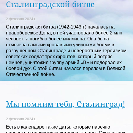
Сталинградской битве
2 февраля 2024 г.
Сталинградская битва (1942-1943гг) началась на
правобережье Дона, в ней участвовало более 2 млн
человек, а погибло более миллиона. Она была
отмечена самыми кровавыми уличными боями в
разрушенном Сталинграде и невероятным героизмом
советских солдат трех фронтов, который потряс
немцев, уничтожил группу армий «В» и подорвал их
боевой дух. С этой битвы начался перелом в Великой
Отечественной войне.
Мы помним тебя, Сталинград!
2 февраля 2024 г.
Есть в календаре такие даты, которые навечно
вписаны в героическую летопись страны. Одна из них