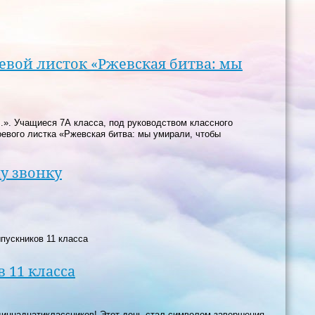
оевой листок «Ржевская битва: мы
.». Учащиеся 7А класса, под руководством классного
оевого листка «Ржевская битва: мы умирали, чтобы
у звонку
пускников 11 класса
 11 класса
диннадцатиклассников! Этот день стал символом завершения