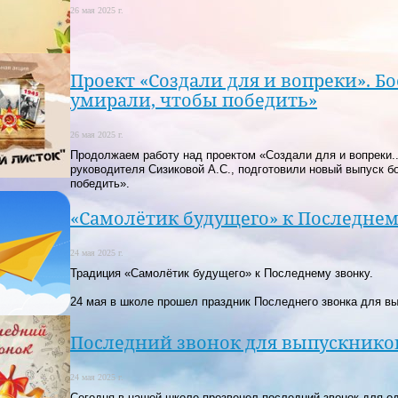
26 мая 2025 г.
Проект «Создали для и вопреки». Б
умирали, чтобы победить»
26 мая 2025 г.
Продолжаем работу над проектом «Создали для и вопреки..
руководителя Сизиковой А.С., подготовили новый выпуск б
победить».
«Самолётик будущего» к Последнем
24 мая 2025 г.
Традиция «Самолётик будущего» к Последнему звонку.
24 мая в школе прошел праздник Последнего звонка для вы
Последний звонок для выпускников
24 мая 2025 г.
Сегодня в нашей школе прозвенел последний звонок для о