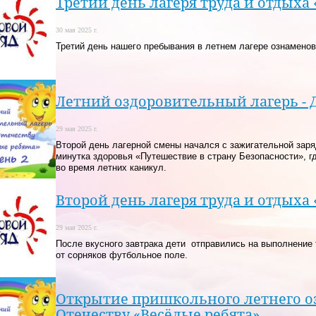
Третий день лагеря труда и отдых
30 мая 2025 г.
Третий день нашего пребывания в летнем лагере ознамено
Летний оздоровительный лагерь - 
29 мая 2025 г.
Второй день лагерной смены начался с зажигательной заря
минутка здоровья «Путешествие в страну Безопасности», г
во время летних каникул.
Второй день лагеря труда и отдых
29 мая 2025 г.
После вкусного завтрака дети отправились на выполнение 
от сорняков футбольное поле.
Открытие пришкольного летнего о
Отечеству «Весёлые ребята»