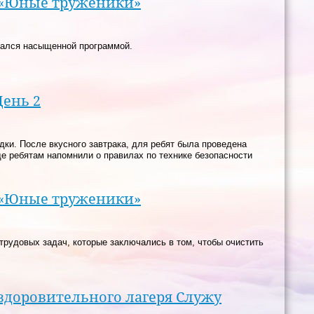
а «Юные труженики»
вался насыщенной программой.
День 2
дки. После вкусного завтрака, для ребят была проведена
де ребятам напомнили о правилах по технике безопасности
а «Юные труженики»
трудовых задач, которые заключались в том, чтобы очистить
здоровительного лагеря Служу