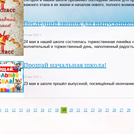
важного этапа в их жизни и началом нового, полного возмо
Последний звонок для выпускников
24 мая 2025 г.
24 мая в нашей школе состоялась торжественная линейка «
волнительный и торжественный день, наполненный радость
Прощай начальная школа!
23 мая 2025 г.
23 мая в школе прошёл выпускной, посвящённый окончани
0
11
12
13
14
15
16
17
18
19
20
21
22
23
24
25
26
27
28