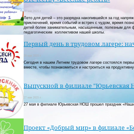
28 мая 2025 г.
Лето для детей – это разрядка накопившейся за год напряж
приключений, время событий и встреч с чудом, время позн
детей более занимательным, насыщенным, полезным для фи
педагогическим коллективом нашей школы.
Первый день в трудовом лагере: н
28 мая 2025 г.
Сегодня в нашем Летнем трудовом лагере состоялся первы
вместе, чтобы познакомиться и настроиться на продуктивну
Выпускной в филиале "Юрьевская
27 мая 2025 г.
27 мая в филиале Юрьевская НОШ прошел праздник «Наши
Проект «Добрый мир» в филиале «