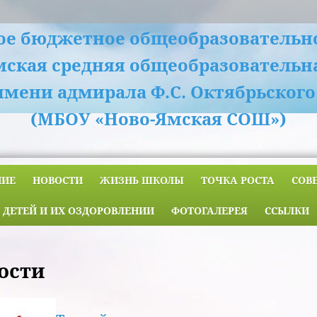
е бюджетное общеобразовательн
мская средняя общеобразовательн
имени адмирала Ф.С. Октябрьского
(МБОУ «Ново-Ямская СОШ»)
НИЕ
НОВОСТИ
ЖИЗНЬ ШКОЛЫ
ТОЧКА РОСТА
СОВ
 ДЕТЕЙ И ИХ ОЗДОРОВЛЕНИИ
ФОТОГАЛЕРЕЯ
ССЫЛКИ
ости