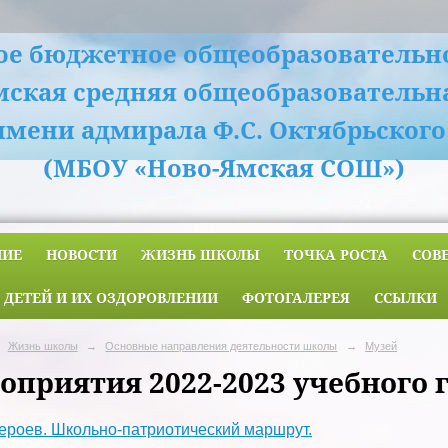
е бюджетное общеобразовательн
мская средняя общеобразовательн
имени адмирала Ф.С. Октябрьского
(МБОУ «Ново-Ямская СОШ»)
НИЕ
НОВОСТИ
ЖИЗНЬ ШКОЛЫ
ТОЧКА РОСТА
СОВ
 ДЕТЕЙ И ИХ ОЗДОРОВЛЕНИИ
ФОТОГАЛЕРЕЯ
ССЫЛКИ
Жизнь школы
→
Основные направления деятельности школы
→
Музей
оприятия 2022-2023 учебного 
ероев. Школьно-патриотический маршрут.