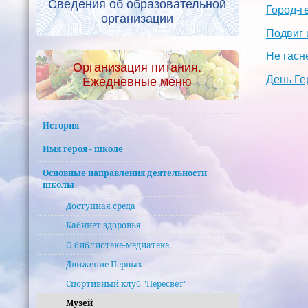
Сведения об образовательной
Город-г
организации
Подвиг 
Не гасн
Организация питания.
День Ге
Ежедневные меню
История
Имя героя - школе
Основные направления деятельности
школы
Доступная среда
Кабинет здоровья
О библиотеке-медиатеке.
Движение Первых
Спортивный клуб "Пересвет"
Музей