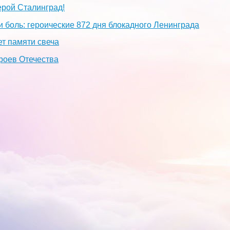
ерой Сталинград!
и боль: героические 872 дня блокадного Ленинграда
ет памяти свеча
роев Отечества