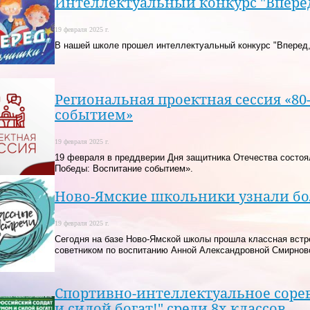
Интеллектуальный конкурс "Вперед
19 февраля 2025 г.
В нашей школе прошел интеллектуальный конкурс "Вперед,
Региональная проектная сессия «8
событием»
19 февраля 2025 г.
19 февраля в преддверии Дня защитника Отечества состоя
Победы: Воспитание событием».
Ново-Ямские школьники узнали бо
19 февраля 2025 г.
Сегодня на базе Ново-Ямской школы прошла классная встр
советником по воспитанию Анной Александровной Смирнов
Спортивно-интеллектуальное соре
и силой богат!" среди 8х классов