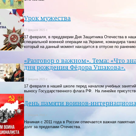
Урок мужества
17 февраля 2025 г.
17 февраля, в преддверии Дня Защитника Отечества в наш
специальной военной операции на Украине, командира тан
который на данный момент находится в отпуске по ранени
«Разговор о важном». Тема: «Что зн
дня рождения Фёдора Ушакова».
17 февраля 2025 г.
17 февраля в нашей школе перед началом учебных занятий
выносу Государственного флага РФ. На линейке присутств
День памяти воинов-интернацион
15 февраля 2025 г.
Начиная с 2011 года в России отмечается важная памятная
долг за пределами Отечества.