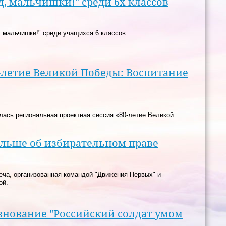
, мальчишки!" среди 6х классов
 мальчишки!" среди учащихся 6 классов.
0-летие Великой Победы: Воспитание
лась региональная проектная сессия «80-летие Великой
льше об избирательном праве
еча, организованная командой "Движения Первых" и
ой.
внование "Российский солдат умом