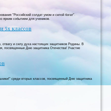
ования "Российский солдат умом и силой богат".
о ярким событием для учеников.
и 5х классов
, отвагу и силу духа настоящих защитников Родины. В
ия, посвященные Дню защитника Отечества! Участие
ов
льчики!" среди вторых классов, посвященный Дню защитника