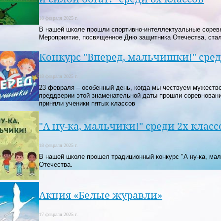
18 февраля 2025 г.
В нашей школе прошли спортивно-интеллектуальные соревн
Мероприятие, посвященное Дню защитника Отечества, стал
Конкурс "Вперед, мальчишки!" сред
18 февраля 2025 г.
23 февраля – особенный день, когда мы чествуем мужество
преддверии этой знаменательной даты прошли соревнован
приняли ученики пятых классов
"А ну-ка, мальчики!" среди 2х класс
18 февраля 2025 г.
В нашей школе прошел традиционный конкурс "А ну-ка, ма
Отечества.
Акция «Белые журавли»
17 февраля 2025 г.