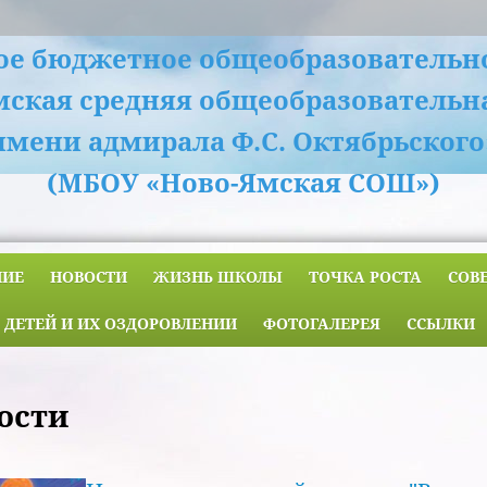
е бюджетное общеобразовательн
мская средняя общеобразовательн
имени адмирала Ф.С. Октябрьского
(МБОУ «Ново-Ямская СОШ»)
НИЕ
НОВОСТИ
ЖИЗНЬ ШКОЛЫ
ТОЧКА РОСТА
СОВ
 ДЕТЕЙ И ИХ ОЗДОРОВЛЕНИИ
ФОТОГАЛЕРЕЯ
ССЫЛКИ
ости