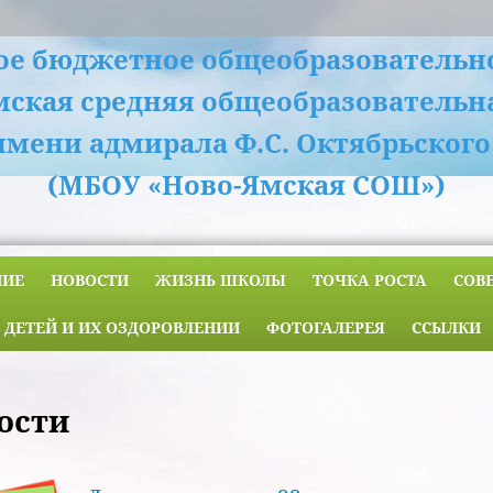
е бюджетное общеобразовательн
мская средняя общеобразовательн
имени адмирала Ф.С. Октябрьского
(МБОУ «Ново-Ямская СОШ»)
НИЕ
НОВОСТИ
ЖИЗНЬ ШКОЛЫ
ТОЧКА РОСТА
СОВ
 ДЕТЕЙ И ИХ ОЗДОРОВЛЕНИИ
ФОТОГАЛЕРЕЯ
ССЫЛКИ
ости