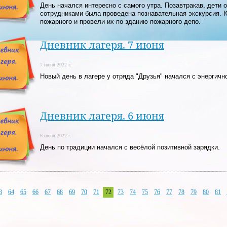
День начался интересно с самого утра. Позавтракав, дети 
сотрудниками была проведена познавательная экскурсия. 
пожарного и провели их по зданию пожарного депо.
Дневник лагеря. 7 июня
7 июня 2022 г.
Новый день в лагере у отряда "Друзья" начался с энергичн
Дневник лагеря. 6 июня
6 июня 2022 г.
День по традиции начался с весёлой позитивной зарядки.
3
64
65
66
67
68
69
70
71
72
73
74
75
76
77
78
79
80
81