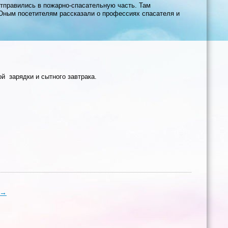
отправились в пожарно-спасательную часть. Там
Юным посетителям рассказали о профессиях спасателя и
ой зарядки и сытного завтрака.
→